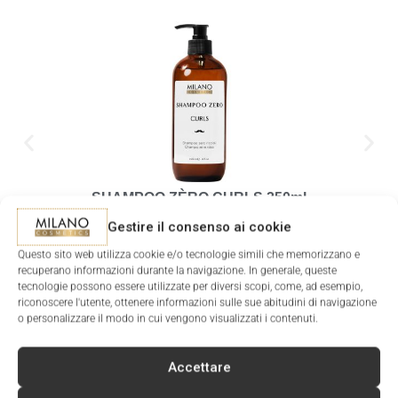
SHAMPOO ZÈRO CURLS 250ml
10.90
€
Gestire il consenso ai cookie
AJOUTER AU PANIER
AJOUT
Questo sito web utilizza cookie e/o tecnologie simili che memorizzano e
recuperano informazioni durante la navigazione. In generale, queste
tecnologie possono essere utilizzate per diversi scopi, come, ad esempio,
riconoscere l'utente, ottenere informazioni sulle sue abitudini di navigazione
o personalizzare il modo in cui vengono visualizzati i contenuti.
Accettare