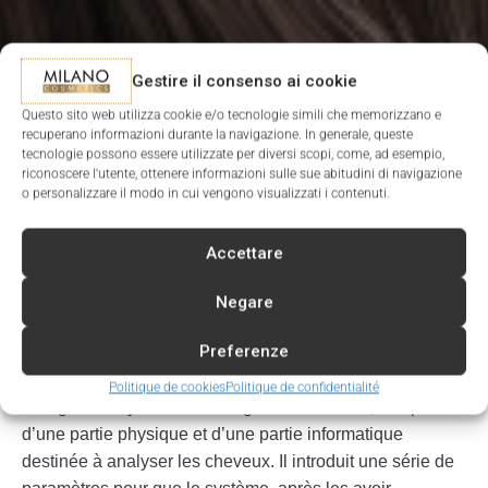
Gestire il consenso ai cookie
Questo sito web utilizza cookie e/o tecnologie simili che memorizzano e
recuperano informazioni durante la navigazione. In generale, queste
tecnologie possono essere utilizzate per diversi scopi, come, ad esempio,
riconoscere l'utente, ottenere informazioni sulle sue abitudini di navigazione
o personalizzare il modo in cui vengono visualizzati i contenuti.
Accettare
Negare
Preferenze
Qu'est-ce que le système ICS ?
Politique de cookies
Politique de confidentialité
Il s’agit d’un système d’intelligence artificielle, composé
d’une partie physique et d’une partie informatique
destinée à analyser les cheveux. Il introduit une série de