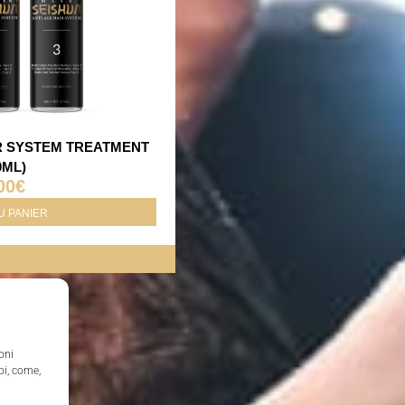
IR SYSTEM TREATMENT
0ML)
00
€
U PANIER
oni
pi, come,