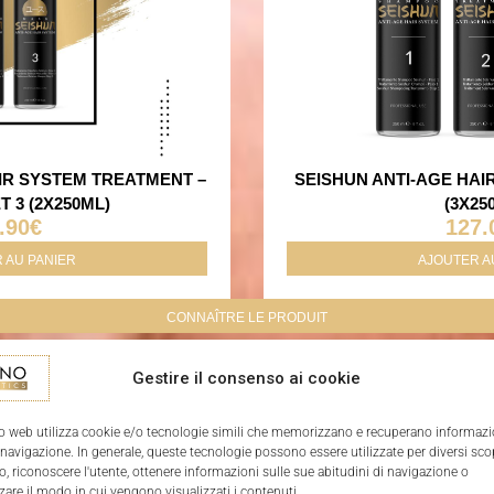
IR SYSTEM TREATMENT –
SEISHUN ANTI-AGE HA
T 3 (2X250ML)
(3X25
.90
€
127.
 AU PANIER
AJOUTER A
CONNAÎTRE LE PRODUIT
Gestire il consenso ai cookie
o web utilizza cookie e/o tecnologie simili che memorizzano e recuperano informazi
 navigazione. In generale, queste tecnologie possono essere utilizzate per diversi sco
, riconoscere l'utente, ottenere informazioni sulle sue abitudini di navigazione o
zare il modo in cui vengono visualizzati i contenuti.