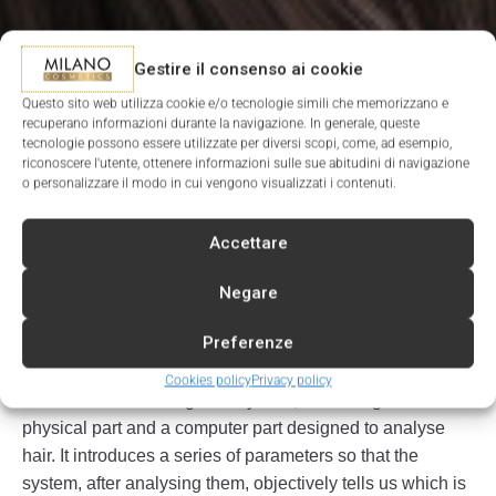
Gestire il consenso ai cookie
Questo sito web utilizza cookie e/o tecnologie simili che memorizzano e
recuperano informazioni durante la navigazione. In generale, queste
tecnologie possono essere utilizzate per diversi scopi, come, ad esempio,
riconoscere l'utente, ottenere informazioni sulle sue abitudini di navigazione
o personalizzare il modo in cui vengono visualizzati i contenuti.
Accettare
Negare
Preferenze
What is the ICS SYSTEM?
Cookies policy
Privacy policy
It is an artificial intelligence system, consisting of a
physical part and a computer part designed to analyse
hair. It introduces a series of parameters so that the
system, after analysing them, objectively tells us which is