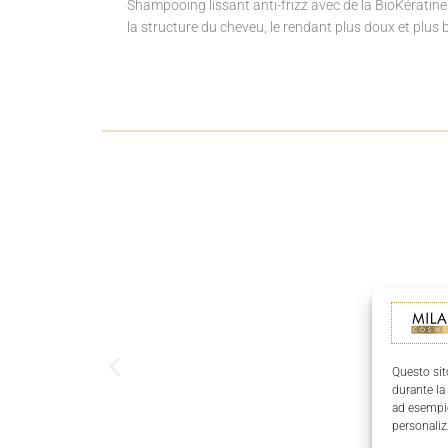
Shampooing lissant anti-frizz avec de la BioKératine vé
la structure du cheveu, le rendant plus doux et plus br
Questo sit
durante la
ad esempio
personaliz