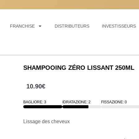
, NOUS POUVONS VOUS
, NOUS POUVONS VOUS
, NOUS POUVONS VOUS
FRANCHISE
DISTRIBUTEURS
INVESTISSEURS
SHAMPOOING ZÉRO LISSANT 250ML
10.90
€
BAGLIORE: 3
IDRATAZIONE: 2
FISSAZIONE: 0
100
100
100
Lissage des cheveux