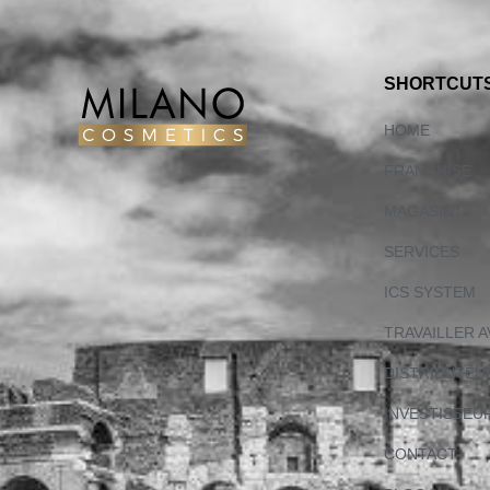
SHORTCUT
HOME
FRANCHISE
MAGASIN
SERVICES
ICS SYSTEM
TRAVAILLER 
DISTRIBUTEU
INVESTISSEU
CONTACT