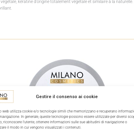
gétale, kératine d'origine totalement végétale et similaire à la naturelle. P
illant.
Gestire il consenso ai cookie
o web utilizza cookie e/o tecnologie simili che memorizzano e recuperano informazi
 navigazione. In generale, queste tecnologie possono essere utilizzate per diversi sco
, riconoscere l'utente, ottenere informazioni sulle sue abitudini di navigazione o
zare il modo in cui vengono visualizzati i contenuti.