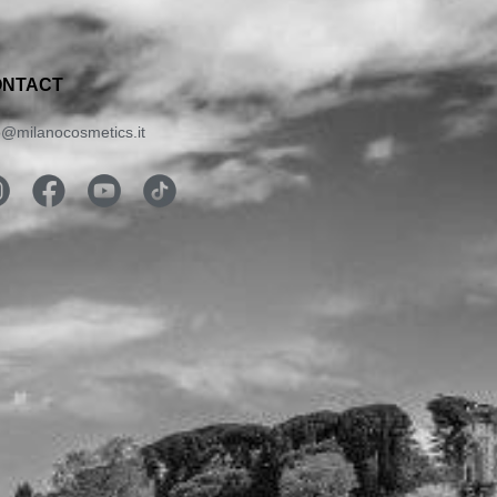
ONTACT
o@milanocosmetics.it