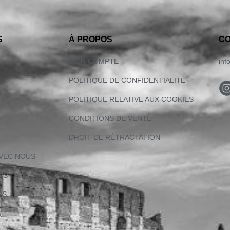
S
À PROPOS
C
MON COMPTE
inf
POLITIQUE DE CONFIDENTIALITÉ
POLITIQUE RELATIVE AUX COOKIES
CONDITIONS DE VENTE
DROIT DE RÉTRACTATION
AVEC NOUS
RS
RS