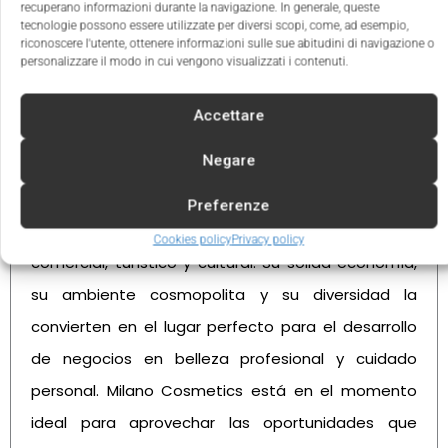
recuperano informazioni durante la navigazione. In generale, queste
tecnologie possono essere utilizzate per diversi scopi, come, ad esempio,
riconoscere l'utente, ottenere informazioni sulle sue abitudini di navigazione o
personalizzare il modo in cui vengono visualizzati i contenuti.
Ventajas de invertir en Brujas
Accettare
Negare
Un mercado en constante evolución
Brujas es una ciudad en constante crecimiento,
Preferenze
con un dinamismo creciente en sus sectores
Cookies policy
Privacy policy
comercial, turístico y cultural. Su sólida economía,
su ambiente cosmopolita y su diversidad la
convierten en el lugar perfecto para el desarrollo
de negocios en belleza profesional y cuidado
personal. Milano Cosmetics está en el momento
ideal para aprovechar las oportunidades que