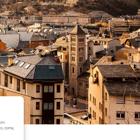
oni
pi, come,