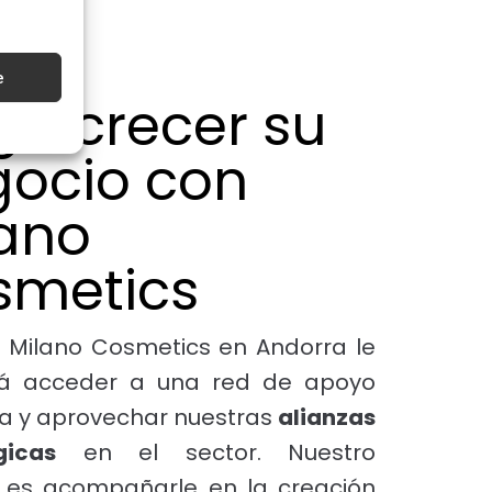
e
a crecer su
gocio con
ano
smetics
a Milano Cosmetics en Andorra le
rá acceder a una red de apoyo
a y aprovechar nuestras
alianzas
gicas
en el sector. Nuestro
o es acompañarle en la creación