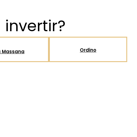
invertir?
Ordino
a Massana