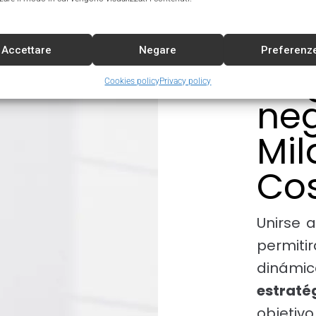
Accettare
Negare
Preferenz
Hag
Cookies policy
Privacy policy
ne
Mil
Co
Unirse 
permiti
dinámic
estraté
objetiv