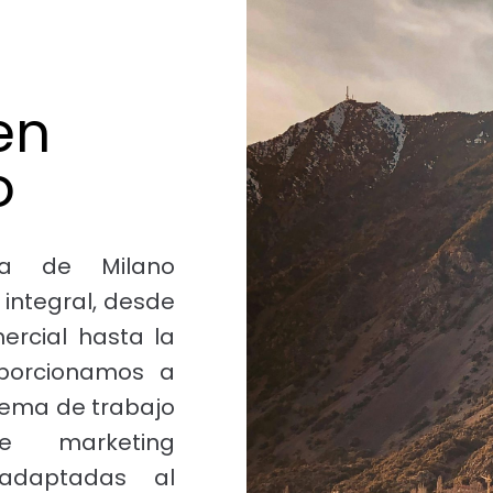
en
o
cia de Milano
 integral, desde
ercial hasta la
oporcionamos a
stema de trabajo
de marketing
 adaptadas al