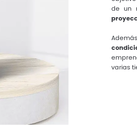
de un 
proyecc
Ademá
condic
empren
varias t