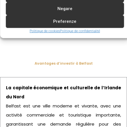
l’approvisionnement direct en produits premium.
Negare
Tout est conçu pour optimiser la performance
du salon et maximiser ses résultats.
Preferenze
Politique de cookies
Politique de confidentialité
Avantages d’investir à Belfast
La capitale économique et culturelle de l’Irlande
du Nord
Belfast est une ville moderne et vivante, avec une
activité commerciale et touristique importante,
garantissant une demande régulière pour des