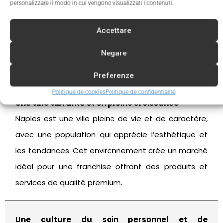
personalizzare il modo in cui vengono visualizzati i contenuti.
Accettare
Negare
Avantages d’investir à Naples
Preferenze
Politique de cookies
Politique de confidentialité
Une ville vibrante et en pleine croissance
Naples est une ville pleine de vie et de caractère,
avec une population qui apprécie l’esthétique et
les tendances. Cet environnement crée un marché
idéal pour une franchise offrant des produits et
services de qualité premium.
Une culture du soin personnel et de