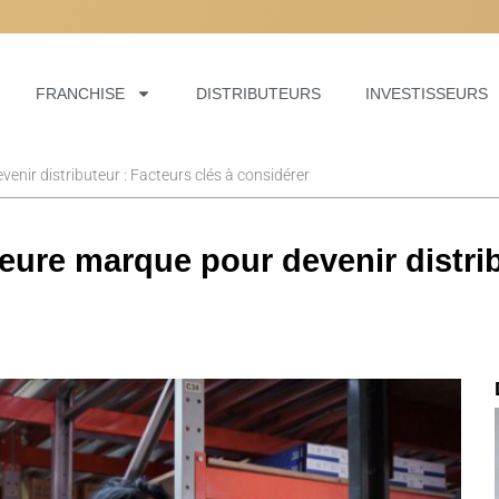
, NOUS POUVONS VOUS
, NOUS POUVONS VOUS
, NOUS POUVONS VOUS
FRANCHISE
DISTRIBUTEURS
INVESTISSEURS
enir distributeur : Facteurs clés à considérer
eure marque pour devenir distrib