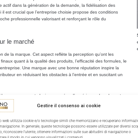
le actif dans la génération de la demande, la fidélisation des
i il est crucial que l’entreprise choisie propose des conditions
he professionnelle valorisant et renforçant le rôle du
ur le marché
on de la marque. Cet aspect reflète la perception qu’ont les
ux quant à la qualité des produits, l’efficacité des formules, le
’entreprise. Une marque avec une bonne réputation inspire la
istributeur en réduisant les obstacles à l’entrée et en suscitant un
e. Une marque ayant plusieurs années d’expérience dans le secteur
 sa stabilité, mais aussi de sa capacité prouvée à s’adapter aux
Gestire il consenso ai cookie
 client. Évaluer des éléments tels que sa présence
ssionnels ou les prix obtenus peut également fournir des indices
o web utilizza cookie e/o tecnologie simili che memorizzano e recuperano informazi
 au fil du partenariat.
 navigazione. In generale, queste tecnologie possono essere utilizzate per diversi sco
, riconoscere l'utente, ottenere informazioni sulle sue abitudini di navigazione o
zare il modo in cui vengono visualizzati i contenuti.