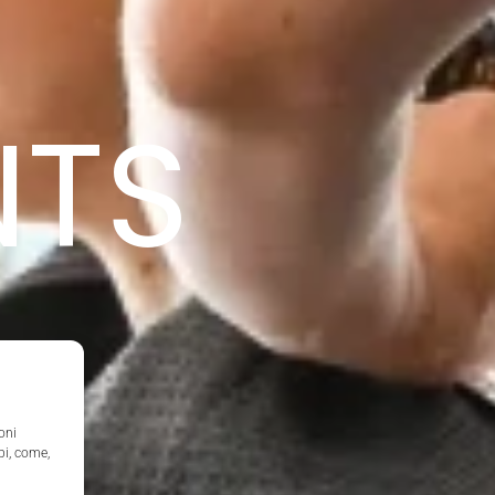
NTS
oni
pi, come,