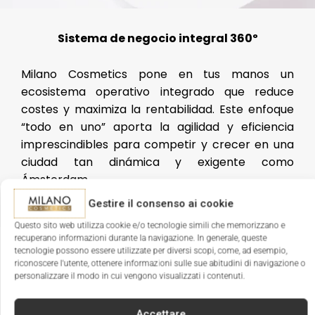
Sistema de negocio integral 360º
Milano Cosmetics pone en tus manos un
ecosistema operativo integrado que reduce
costes y maximiza la rentabilidad. Este enfoque
“todo en uno” aporta la agilidad y eficiencia
imprescindibles para competir y crecer en una
ciudad tan dinámica y exigente como
Ámsterdam.
Gestire il consenso ai cookie
Questo sito web utilizza cookie e/o tecnologie simili che memorizzano e
recuperano informazioni durante la navigazione. In generale, queste
tecnologie possono essere utilizzate per diversi scopi, come, ad esempio,
riconoscere l'utente, ottenere informazioni sulle sue abitudini di navigazione o
personalizzare il modo in cui vengono visualizzati i contenuti.
Ventajas de invertir en Ámsterdam
Accettare