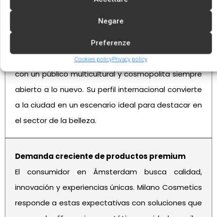
Negare
Capital europea de la innovación y la
diversidad
Preferenze
Ámsterdam es un centro neurálgico de tendencias,
Cookies policy
Privacy policy
con un público multicultural y cosmopolita siempre
abierto a lo nuevo. Su perfil internacional convierte
a la ciudad en un escenario ideal para destacar en
el sector de la belleza.
Demanda creciente de productos premium
El consumidor en Ámsterdam busca calidad,
innovación y experiencias únicas. Milano Cosmetics
responde a estas expectativas con soluciones que