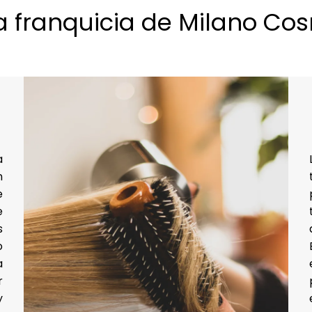
na franquicia de Milano Co
a
n
e
e
s
o
a
r
y