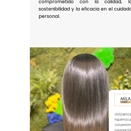
comprometido con la calidad, l
sostenibilidad y la eficacia en el cuidad
personal.
Utilizamos
hacemos pa
consentim
navegación