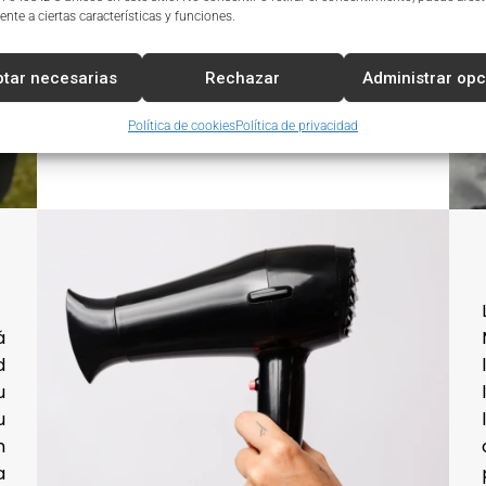
forma eficiente y adaptada a las
nte a ciertas características y funciones.
particularidades del mercado local,
garantizando el éxito del negocio.
tar necesarias
Rechazar
Administrar op
Política de cookies
Política de privacidad
á
d
u
u
n
a