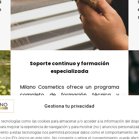
a
o
Soporte continuo y formación
especializada
Milano Cosmetics ofrece un programa
completo de formación técnica y
comercial, soporte continuo en
Gestiona tu privacidad
marketing y asesoramiento
especializado en la gestión del salón.
 tecnologías como las cookies para almacenar y/o acceder a la información del dispo
Este acompañamiento asegura que tu
ra mejorar la experiencia de navegación y para mostrar (no-) anuncios personalizad
franquicia en Guardo se implante de
iento a estas tecnologías nos permitirá procesar datos como el comportamiento de
 o los ID's únicos en este sitio. No consentir o retirar el consentimiento, puede afect