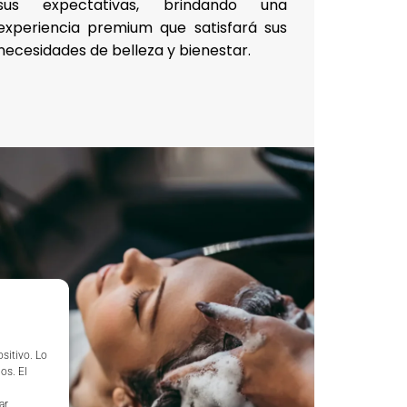
sus expectativas, brindando una
experiencia premium que satisfará sus
necesidades de belleza y bienestar.
sitivo. Lo
os. El
ar