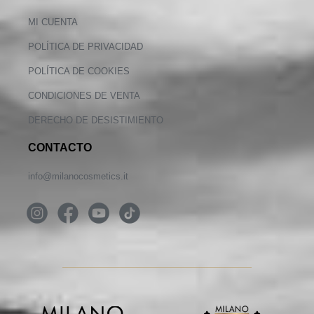
MI CUENTA
POLÍTICA DE PRIVACIDAD
POLÍTICA DE COOKIES
CONDICIONES DE VENTA
DERECHO DE DESISTIMIENTO
CONTACTO
info@milanocosmetics.it