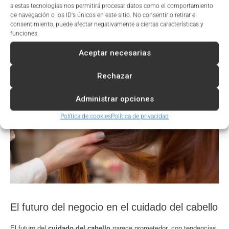
a estas tecnologías nos permitirá procesar datos como el comportamiento
segmentada y colaboraciones con influencers del sector capilar,
de navegación o los ID's únicos en este sitio. No consentir o retirar el
puede ayudar a posicionar los productos y aumentar las ventas.
consentimiento, puede afectar negativamente a ciertas características y
Asimismo, ofrecer contenido educativo sobre el
cuidado del cabello
funciones.
a través de
artículos de blogs o redes sociales
puede generar
confianza y fidelización en los clientes.
Aceptar necesarias
Rechazar
Administrar opciones
Política de cookies
Política de privacidad
El futuro del negocio en el cuidado del cabello
El futuro del
cuidado del cabello
parece prometedor, con tendencias