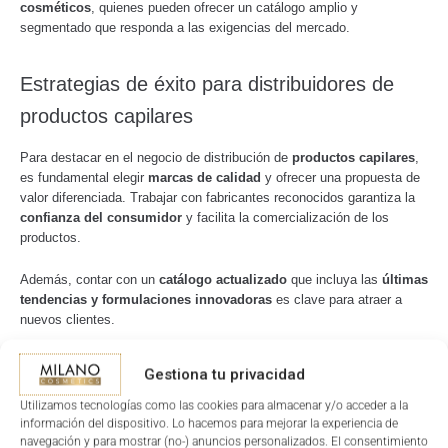
cosméticos
, quienes pueden ofrecer un catálogo amplio y
segmentado que responda a las exigencias del mercado.
Estrategias de éxito para distribuidores de
productos capilares
Para destacar en el negocio de distribución de
productos capilares
,
es fundamental elegir
marcas de calidad
y ofrecer una propuesta de
valor diferenciada. Trabajar con fabricantes reconocidos garantiza la
confianza del consumidor
y facilita la comercialización de los
productos.
Además, contar con un
catálogo actualizado
que incluya las
últimas
tendencias y formulaciones innovadoras
es clave para atraer a
nuevos clientes.
Otra estrategia efectiva es
potenciar la presencia digital
. La venta
Gestiona tu privacidad
online y la visibilidad en redes sociales juegan un papel muy
importante en el éxito de los
distribuidores de cosméticos
.
Utilizamos tecnologías como las cookies para almacenar y/o acceder a la
información del dispositivo. Lo hacemos para mejorar la experiencia de
navegación y para mostrar (no-) anuncios personalizados. El consentimiento
Implementar
estrategias de marketing digital
, como publicidad