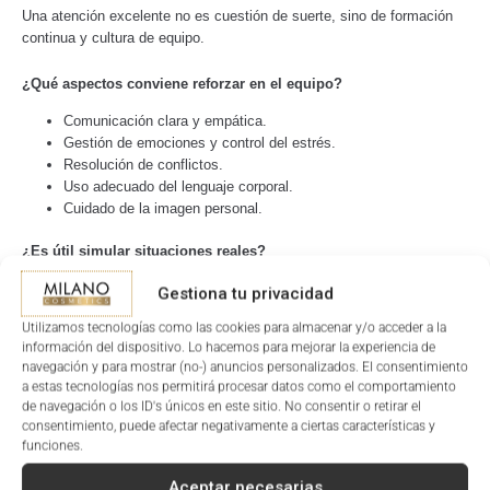
Una atención excelente no es cuestión de suerte, sino de formación
continua y cultura de equipo.
¿Qué aspectos conviene reforzar en el equipo?
Comunicación clara y empática.
Gestión de emociones y control del estrés.
Resolución de conflictos.
Uso adecuado del lenguaje corporal.
Cuidado de la imagen personal.
¿Es útil simular situaciones reales?
Sí. Role plays y dinámicas de grupo ayudan a identificar errores
Gestiona tu privacidad
comunes y a desarrollar respuestas más acertadas en tiempo real.
Utilizamos tecnologías como las cookies para almacenar y/o acceder a la
información del dispositivo. Lo hacemos para mejorar la experiencia de
Últimas noticias
navegación y para mostrar (no-) anuncios personalizados. El consentimiento
a estas tecnologías nos permitirá procesar datos como el comportamiento
de navegación o los ID's únicos en este sitio. No consentir o retirar el
consentimiento, puede afectar negativamente a ciertas características y
funciones.
Aceptar necesarias