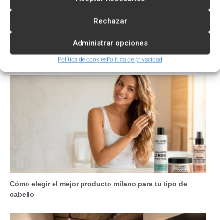
Rechazar
Administrar opciones
Beneficios del uso de cosméticos naturales
Política de cookies
Política de privacidad
Cómo elegir el mejor producto milano para tu tipo de
cabello