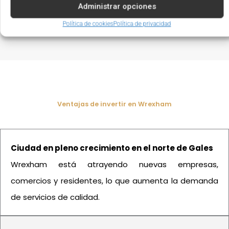
productos premium. Todo está diseñado para
Administrar opciones
optimizar la operativa diaria y potenciar el
rendimiento del salón.
Política de cookies
Política de privacidad
Ventajas de invertir en Wrexham
Ciudad en pleno crecimiento en el norte de Gales
Wrexham está atrayendo nuevas empresas,
comercios y residentes, lo que aumenta la demanda
de servicios de calidad.