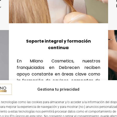
,
Soporte integral y formación
continua
En Milano Cosmetics, nuestros
franquiciados en Debrecen reciben
apoyo constante en áreas clave como
la formación de equipos, campañas de
marketing adaptadas específicamente
Gestiona tu privacidad
al mercado húngaro y asistencia en la
gestión diaria del salón. Este
 tecnologías como las cookies para almacenar y/o acceder a la información del dispo
acompañamiento asegura eficiencia,
ra mejorar la experiencia de navegación y para mostrar (no-) anuncios personalizad
iento a estas tecnologías nos permitirá procesar datos como el comportamiento de
rentabilidad y éxito desde el inicio.
 o los ID's únicos en este sitio. No consentir o retirar el consentimiento, puede afect