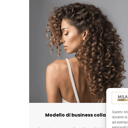
Questo sit
Modello di business collaudato
durante la
ad esempio
personaliz