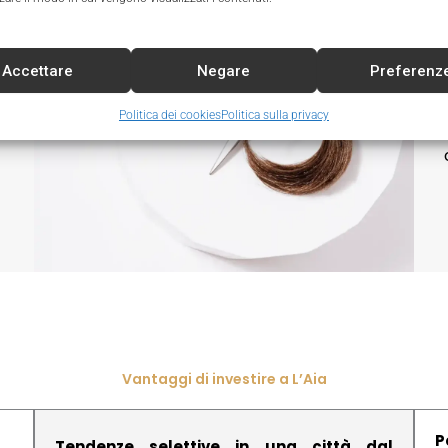
o
n
,
Accettare
Negare
Preferenz
i
i
Politica dei cookies
Politica sulla privacy
e
Vantaggi di investire a L’Aia
P
Tendenze selettive in una città dal