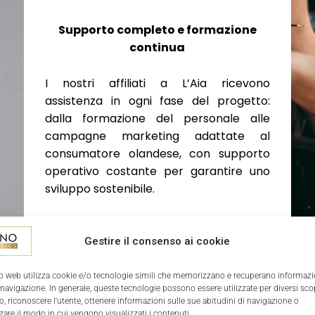
Supporto completo e formazione
continua
I nostri affiliati a L’Aia ricevono
assistenza in ogni fase del progetto:
dalla formazione del personale alle
campagne marketing adattate al
consumatore olandese, con supporto
operativo costante per garantire uno
sviluppo sostenibile.
Gestire il consenso ai cookie
o web utilizza cookie e/o tecnologie simili che memorizzano e recuperano informazi
 navigazione. In generale, queste tecnologie possono essere utilizzate per diversi sco
, riconoscere l'utente, ottenere informazioni sulle sue abitudini di navigazione o
zare il modo in cui vengono visualizzati i contenuti.