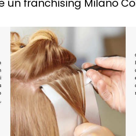
e un franchising Milano Co
o
n
i
a
o
,