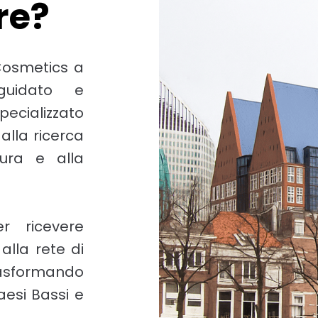
re?
 Cosmetics a
guidato e
pecializzato
alla ricerca
tura e alla
r ricevere
alla rete di
sformando
Paesi Bassi e