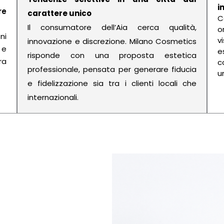
i
re
carattere unico
C
Il consumatore dell’Aia cerca qualità,
o
ni
v
innovazione e discrezione. Milano Cosmetics
 e
e
risponde con una proposta estetica
ra
c
professionale, pensata per generare fiducia
u
e fidelizzazione sia tra i clienti locali che
internazionali.