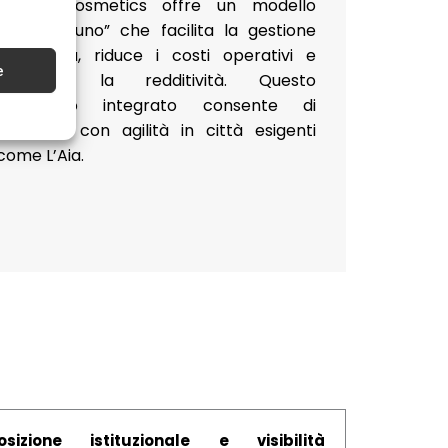
Milano Cosmetics offre un modello
“tutto in uno” che facilita la gestione
quotidiana, riduce i costi operativi e
e
aumenta la redditività. Questo
approccio integrato consente di
muoversi con agilità in città esigenti
come L’Aia.
osizione istituzionale e visibilità