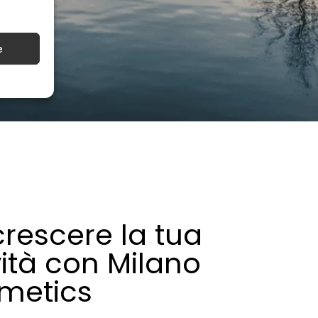
e
crescere la tua
vità con Milano
metics