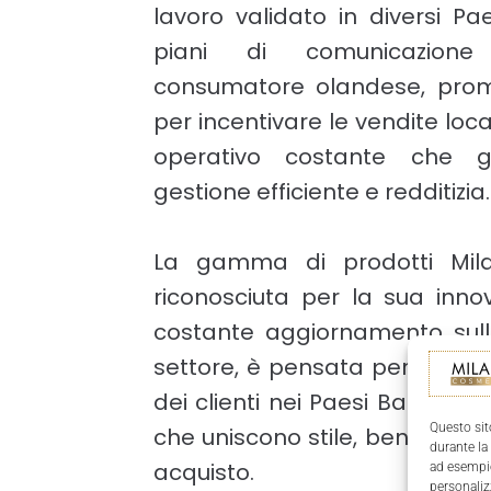
lavoro validato in diversi Pa
piani di comunicazione
consumatore olandese, prom
per incentivare le vendite loc
operativo costante che g
gestione efficiente e redditizia.
La gamma di prodotti Mila
riconosciuta per la sua inno
costante aggiornamento sull
settore, è pensata per soddisf
dei clienti nei Paesi Bassi: sol
Questo sit
che uniscono stile, benessere 
durante la
acquisto.
ad esempio
personaliz