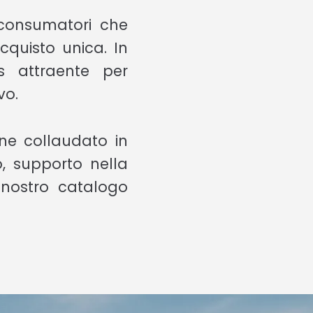
n consumatori che
cquisto unica. In
s attraente per
vo.
one collaudato in
, supporto nella
 nostro catalogo