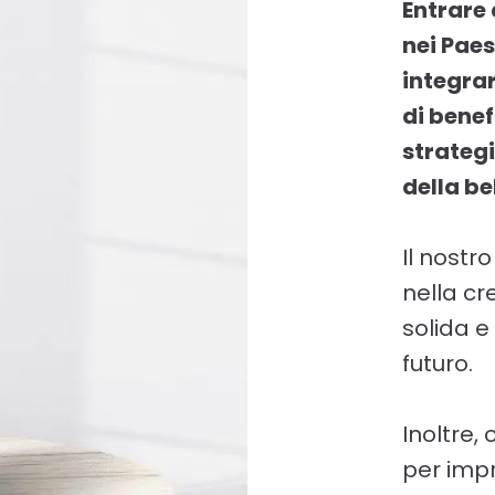
Entrare 
nei Paes
integrar
di benef
strategi
della be
Il nostr
nella cre
solida e
futuro.
Inoltre,
per impr