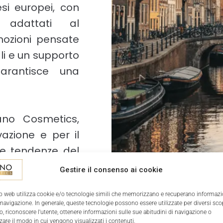
esi europei, con
 adattati al
ozioni pensate
ali e un supporto
arantisce una
no Cosmetics,
vazione e per il
e tendenze del
are le richieste
Gestire il consenso ai cookie
uzioni di bellezza
o web utilizza cookie e/o tecnologie simili che memorizzano e recuperano informazi
e fiducia in ogni
 navigazione. In generale, queste tecnologie possono essere utilizzate per diversi sco
, riconoscere l'utente, ottenere informazioni sulle sue abitudini di navigazione o
zare il modo in cui vengono visualizzati i contenuti.