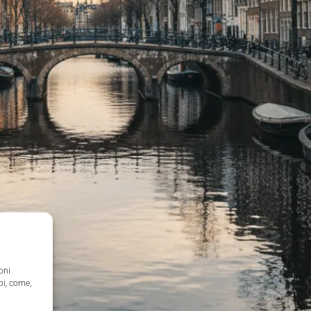
oni
pi, come,