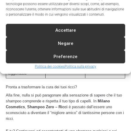
Shampoo Zero –
tecnologie possono essere utilizzate per diversi scopi, come, ad esempio,
Shampoo
Caratteristiche
Ricci di Milano
riconoscere l'utente, ottenere informazioni sulle sue abitudini di navigazione
tradizionale
Cosmetics
o personalizzare il modo in cui vengono visualizzati i contenuti.
Solfati
Presenti
No
Accettare
Siliconi
Presenti
No
Definizione del riccio
Limitata
Massima
Negare
Protezione dal
Bassa
Alta
Preferenze
crespo
Politica dei cookies
Politica sulla privacy
Sensazione di
Bassa
Molto alta
leggerezza
Pronta a trasformare la cura dei tuoi ricci?
Alla fine, nulla si può paragonare alla sensazione di sapere che il tuo
shampoo comprende e rispetta il tuo tipo di capelli. In
Milano
Cosmetics
,
Shampoo Zero – Ricci
è passato dall’essere uno
sconosciuto a diventare il “migliore amico” di tantissime persone con i
ricci.