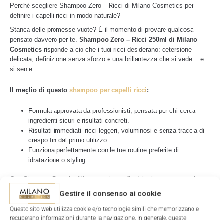
Perché scegliere Shampoo Zero – Ricci di Milano Cosmetics per
definire i capelli ricci in modo naturale?
Stanca delle promesse vuote? È il momento di provare qualcosa
pensato davvero per te.
Shampoo Zero – Ricci 250ml di Milano
Cosmetics
risponde a ciò che i tuoi ricci desiderano: detersione
delicata, definizione senza sforzo e una brillantezza che si vede… e
si sente.
Il meglio di questo
shampoo per capelli ricci
:
Formula approvata da professionisti, pensata per chi cerca
ingredienti sicuri e risultati concreti.
Risultati immediati: ricci leggeri, voluminosi e senza traccia di
crespo fin dal primo utilizzo.
Funziona perfettamente con le tue routine preferite di
idratazione o styling.
Con Shampoo Zero, la differenza si nota fin dal primo momento: i
capelli ritrovano luminosità, si sentono leggeri e i ricci sembrano
Gestire il consenso ai cookie
riacquistare la propria identità.
Questo sito web utilizza cookie e/o tecnologie simili che memorizzano e
recuperano informazioni durante la navigazione. In generale, queste