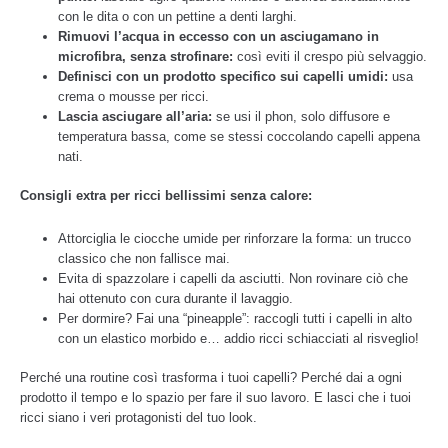
con le dita o con un pettine a denti larghi.
Rimuovi l’acqua in eccesso con un asciugamano in
microfibra, senza strofinare:
così eviti il crespo più selvaggio.
Definisci con un prodotto specifico sui capelli umidi:
usa
crema o mousse per ricci.
Lascia asciugare all’aria:
se usi il phon, solo diffusore e
temperatura bassa, come se stessi coccolando capelli appena
nati.
Consigli extra per ricci bellissimi senza calore:
Attorciglia le ciocche umide per rinforzare la forma: un trucco
classico che non fallisce mai.
Evita di spazzolare i capelli da asciutti. Non rovinare ciò che
hai ottenuto con cura durante il lavaggio.
Per dormire? Fai una “pineapple”: raccogli tutti i capelli in alto
con un elastico morbido e… addio ricci schiacciati al risveglio!
Perché una routine così trasforma i tuoi capelli? Perché dai a ogni
prodotto il tempo e lo spazio per fare il suo lavoro. E lasci che i tuoi
ricci siano i veri protagonisti del tuo look.