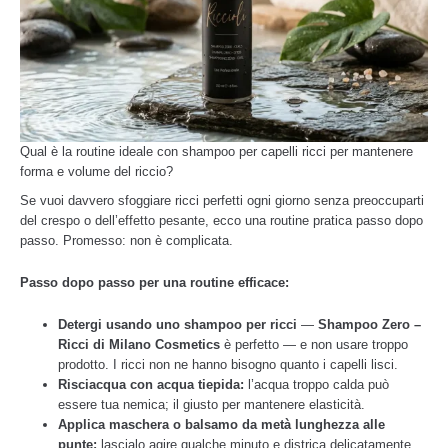
Qual è la routine ideale con shampoo per capelli ricci per mantenere
forma e volume del riccio?
Se vuoi davvero sfoggiare ricci perfetti ogni giorno senza preoccuparti
del crespo o dell’effetto pesante, ecco una routine pratica passo dopo
passo. Promesso: non è complicata.
Passo dopo passo per una routine efficace:
Detergi usando uno shampoo per ricci
—
Shampoo Zero –
Ricci di Milano Cosmetics
è perfetto — e non usare troppo
prodotto. I ricci non ne hanno bisogno quanto i capelli lisci.
Risciacqua con acqua tiepida:
l’acqua troppo calda può
essere tua nemica; il giusto per mantenere elasticità.
Applica maschera o balsamo da metà lunghezza alle
punte:
lascialo agire qualche minuto e districa delicatamente