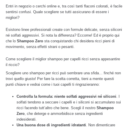
Entri in negozio o cerchi online e, tra così tanti flaconi colorati, è facile
sentirsi confusi. Quale scegliere se tutti assicurano di essere i
migliori?
Esistono linee professionali create con formule delicate, senza siliconi
né solfati aggressivi. Si nota la differenza? Eccome! Ed è proprio qui
che lo
Shampoo Zero
sta conquistando chi desidera ricci pieni di
movimento, senza effetti strani o pesanti.
Come scegliere il miglior shampoo per capelli ricci senza appesantire
il riccio?
Scegliere uno shampoo per ricci può sembrare una sfida… finché non
trovi quello giusto! Per fare la scelta corretta, tieni a mente questi
punti chiave e vedrai come i tuoi capelli ti ringrazieranno:
Controlla la formula: niente solfati aggressivi né siliconi
. I
solfati tendono a seccare i capelli e i siliconi si accumulano sui
ricci facendo tutt’altro che bene. Scegli il nostro
Shampoo
Zero
, che deterge e ammorbidisce senza ingredienti
indesiderati.
Una buona dose di ingredienti idratanti
. Non dimenticare