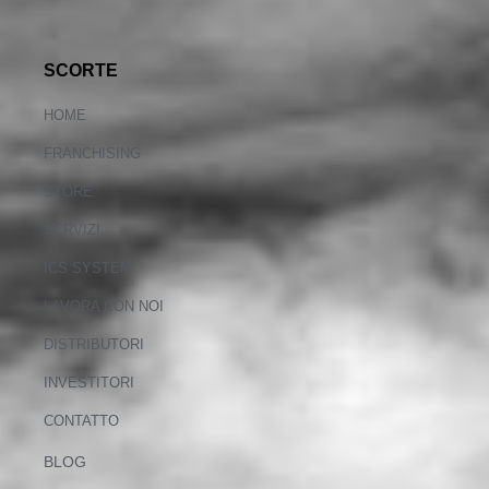
SCORTE
HOME
FRANCHISING
STORE
SERVIZI
ICS SYSTEM
LAVORA CON NOI
DISTRIBUTORI
INVESTITORI
CONTATTO
BLOG