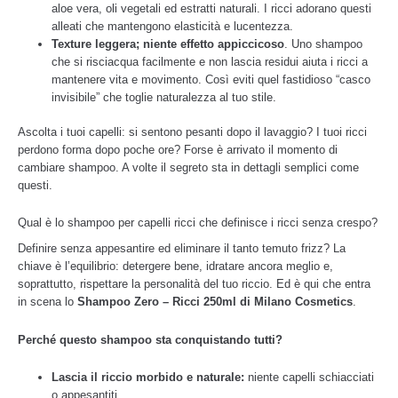
aloe vera, oli vegetali ed estratti naturali. I ricci adorano questi
alleati che mantengono elasticità e lucentezza.
Texture leggera; niente effetto appiccicoso
. Uno shampoo
che si risciacqua facilmente e non lascia residui aiuta i ricci a
mantenere vita e movimento. Così eviti quel fastidioso “casco
invisibile” che toglie naturalezza al tuo stile.
Ascolta i tuoi capelli: si sentono pesanti dopo il lavaggio? I tuoi ricci
perdono forma dopo poche ore? Forse è arrivato il momento di
cambiare shampoo. A volte il segreto sta in dettagli semplici come
questi.
Qual è lo shampoo per capelli ricci che definisce i ricci senza crespo?
Definire senza appesantire ed eliminare il tanto temuto frizz? La
chiave è l’equilibrio: detergere bene, idratare ancora meglio e,
soprattutto, rispettare la personalità del tuo riccio. Ed è qui che entra
in scena lo
Shampoo Zero – Ricci 250ml di Milano Cosmetics
.
Perché questo shampoo sta conquistando tutti?
Lascia il riccio morbido e naturale:
niente capelli schiacciati
o appesantiti.