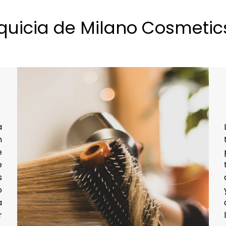
nquicia de Milano Cosmetic
a
n
e
e
s
o
a
r