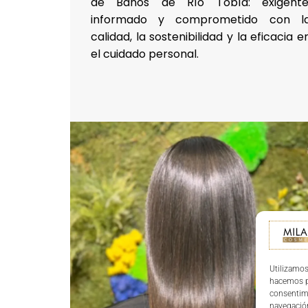
de Baños de Río Tobía: exigente
informado y comprometido con l
calidad, la sostenibilidad y la eficacia e
el cuidado personal.
Utilizamos
hacemos pa
consentim
navegación