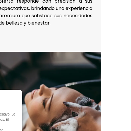
oferta responde con precisión a sus
expectativas, brindando una experiencia
premium que satisface sus necesidades
de belleza y bienestar.
sitivo. Lo
os. El
ar