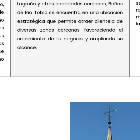
s
Logroño y otras localidades cercanas, Baños
o,
r
de
de Río Tobía se encuentra en una ubicación
m
no
estratégica que permite atraer clientela de
l
es
diversas zonas cercanas, favoreciendo el
os
crecimiento de tu negocio y ampliando su
as
alcance.
se
no