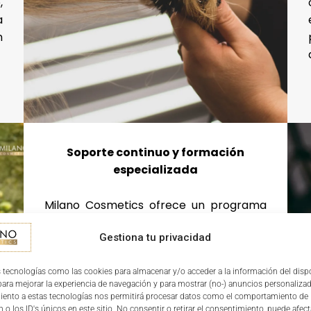
,
a
n
Soporte continuo y formación
especializada
Milano Cosmetics ofrece un programa
completo de formación técnica y
Gestiona tu privacidad
comercial, soporte continuo en
marketing y asesoramiento
especializado en la gestión del salón.
 tecnologías como las cookies para almacenar y/o acceder a la información del dispo
ra mejorar la experiencia de navegación y para mostrar (no-) anuncios personalizad
Este acompañamiento asegura que tu
iento a estas tecnologías nos permitirá procesar datos como el comportamiento de
franquicia en Baños de Río Tobía se
 o los ID's únicos en este sitio. No consentir o retirar el consentimiento, puede afect