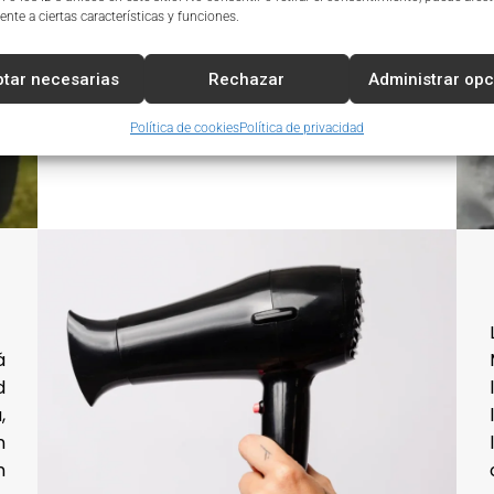
nte a ciertas características y funciones.
implante de forma eficiente y adaptada
a las particularidades del mercado local,
garantizando el éxito del negocio.
tar necesarias
Rechazar
Administrar op
Política de cookies
Política de privacidad
á
d
,
n
n