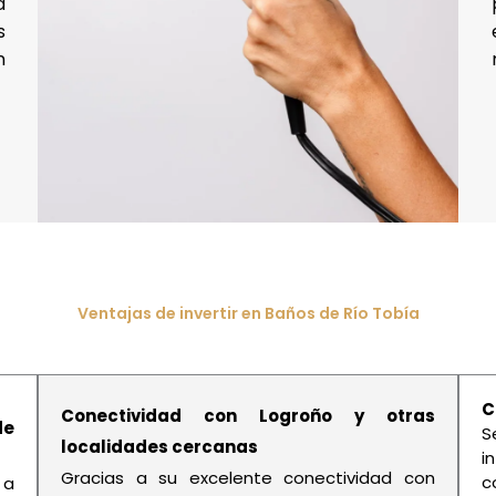
a
s
n
Ventajas de invertir en Baños de Río Tobía
C
Conectividad con Logroño y otras
de
S
localidades cercanas
i
Gracias a su excelente conectividad con
c
 a