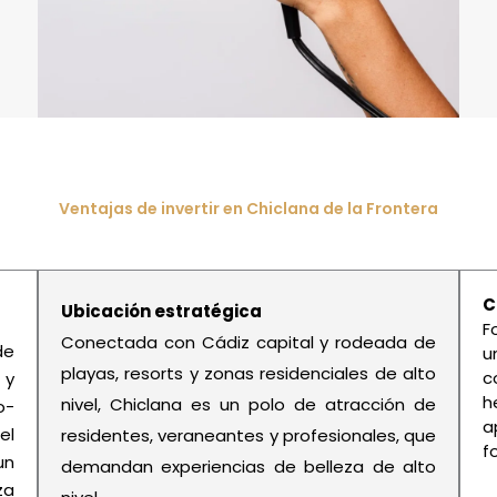
Ventajas de invertir en Chiclana de la Frontera
C
Ubicación estratégica
F
Conectada con Cádiz capital y rodeada de
de
u
playas, resorts y zonas residenciales de alto
c
 y
h
nivel, Chiclana es un polo de atracción de
o-
a
el
residentes, veraneantes y profesionales, que
f
un
demandan experiencias de belleza de alto
za