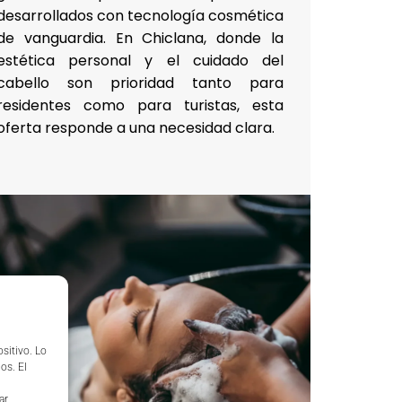
desarrollados con tecnología cosmética
de vanguardia. En Chiclana, donde la
estética personal y el cuidado del
cabello son prioridad tanto para
residentes como para turistas, esta
oferta responde a una necesidad clara.
sitivo. Lo
os. El
ar