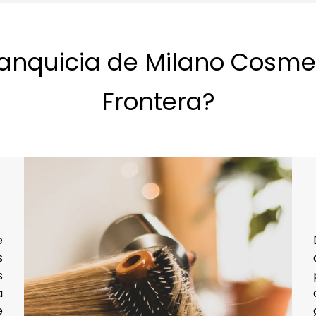
ranquicia de Milano Cosme
Frontera?
e
s
s
a
e