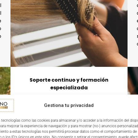
l
l
e
o
o
Soporte continuo y formación
especializada
Nuestros franquiciados reciben una
Gestiona tu privacidad
formación técnica y comercial de
primer nivel, asesoría continua en
 tecnologías como las cookies para almacenar y/o acceder a la información del dispo
gestión y apoyo en marketing local y
ra mejorar la experiencia de navegación y para mostrar (no-) anuncios personalizad
iento a estas tecnologías nos permitirá procesar datos como el comportamiento de
nacional. Esta estructura de
 o los ID's únicos en este sitio. No consentir o retirar el consentimiento, puede afect