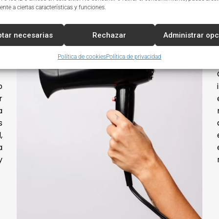
nte a ciertas características y funciones.
tar necesarias
Rechazar
Administrar op
Política de cookies
Política de privacidad
o
r
a
s
,
a
y