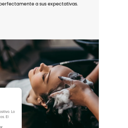
perfectamente a sus expectativas.
sitivo. Lo
os. El
ar