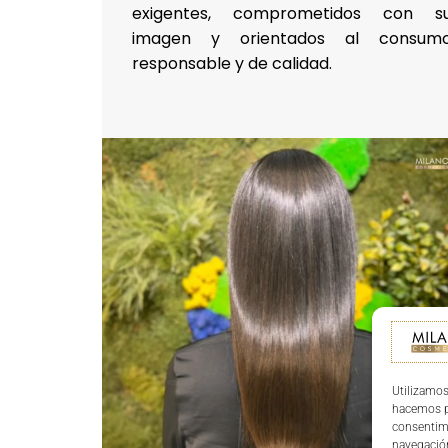
exigentes, comprometidos con s
imagen y orientados al consum
responsable y de calidad.
Utilizamos
hacemos pa
consentim
navegación