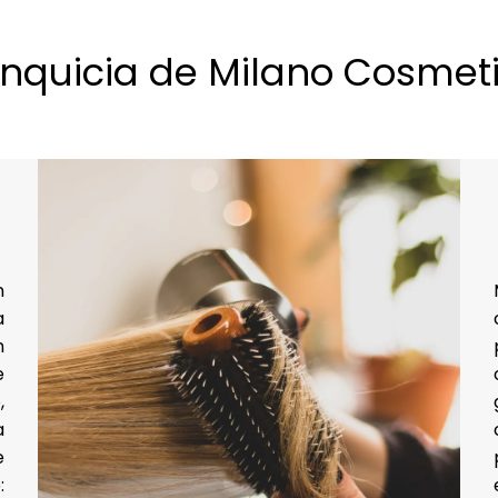
ranquicia de Milano Cosme
n
a
n
e
,
a
e
: