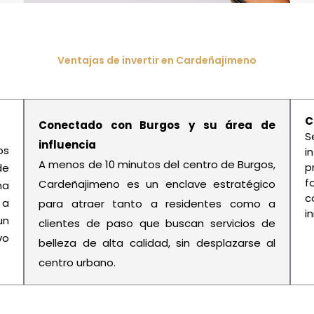
Ventajas de invertir en Cardeñajimeno
C
Conectado con Burgos y su área de
S
influencia
os
i
A menos de 10 minutos del centro de Burgos,
p
de
f
Cardeñajimeno es un enclave estratégico
na
c
 a
para atraer tanto a residentes como a
i
un
clientes de paso que buscan servicios de
vo
belleza de alta calidad, sin desplazarse al
centro urbano.