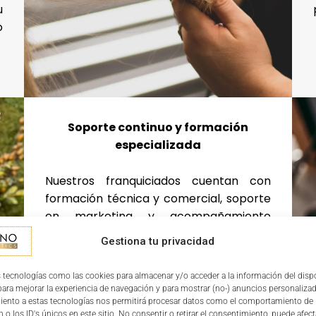
u
o
Soporte continuo y formación
especializada
Nuestros franquiciados cuentan con
formación técnica y comercial, soporte
en marketing y acompañamiento
continuo en la gestión del salón. Esta
Gestiona tu privacidad
estructura de apoyo permite una
implantación segura, eficiente y
 tecnologías como las cookies para almacenar y/o acceder a la información del dispo
adaptada al perfil de cliente de
ra mejorar la experiencia de navegación y para mostrar (no-) anuncios personalizad
Cardeñajimeno y su entorno.
iento a estas tecnologías nos permitirá procesar datos como el comportamiento de
 o los ID's únicos en este sitio. No consentir o retirar el consentimiento, puede afect