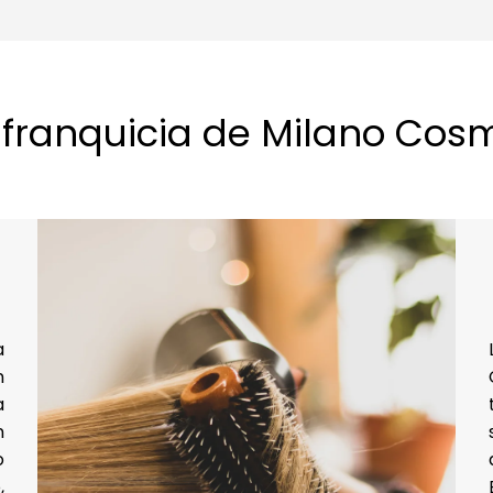
a franquicia de Milano Cos
a
n
a
n
o
,