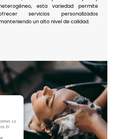
heterogéneo, esta variedad permite
ofrecer servicios personalizados
manteniendo un alto nivel de calidad.
sitivo. Lo
os. El
ar