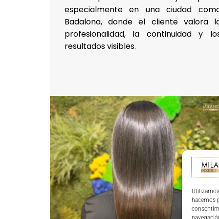
especialmente en una ciudad com
Badalona, donde el cliente valora l
profesionalidad, la continuidad y lo
resultados visibles.
Utilizamos
hacemos pa
consentim
navegación