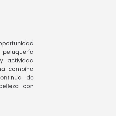
oportunidad
 peluquería
 actividad
ona combina
continuo de
belleza con