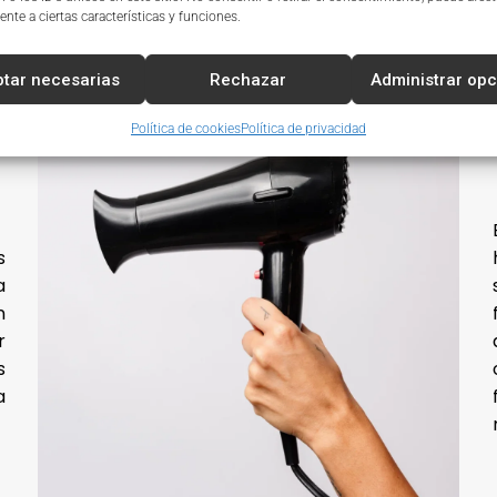
consolidación en un mercado
nte a ciertas características y funciones.
competitivo como el de Badalona.
tar necesarias
Rechazar
Administrar op
Política de cookies
Política de privacidad
s
a
n
r
s
a