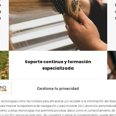
o
a
s
Soporte continuo y formación
especializada
Los franquiciados reciben formación
técnica y comercial, acompañamiento
Gestiona tu privacidad
en la gestión diaria y apoyo en acciones
de marketing adaptadas al entorno
 tecnologías como las cookies para almacenar y/o acceder a la información del dispo
ra mejorar la experiencia de navegación y para mostrar (no-) anuncios personalizad
local. Este soporte facilita la
iento a estas tecnologías nos permitirá procesar datos como el comportamiento de
implantación del salón y su
 o los ID's únicos en este sitio. No consentir o retirar el consentimiento, puede afect