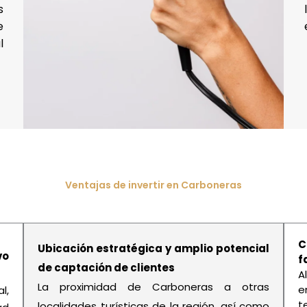
s
e
l
Ventajas de invertir en Carboneras
C
Ubicación estratégica y amplio potencial
vo
f
de captación de clientes
A
La proximidad de Carboneras a otras
e
l,
t
localidades turísticas de la región, así como