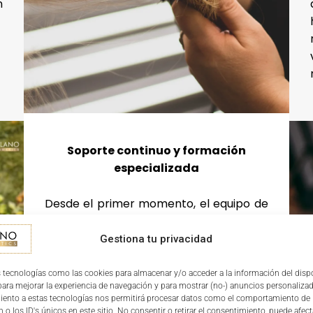
n
Soporte continuo y formación
especializada
Desde el primer momento, el equipo de
Milano Cosmetics estará a tu lado para
guiarte en cada etapa del proceso:
Gestiona tu privacidad
desde la selección del local adecuado,
pasando por la estrategia de
 tecnologías como las cookies para almacenar y/o acceder a la información del dispo
ra mejorar la experiencia de navegación y para mostrar (no-) anuncios personalizad
lanzamiento, hasta la formación
iento a estas tecnologías nos permitirá procesar datos como el comportamiento de
especializada para tu equipo. Además,
 o los ID's únicos en este sitio. No consentir o retirar el consentimiento, puede afect