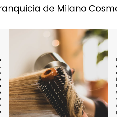
 franquicia de Milano Cosm
a
,
s
e
a
e
n
y
a