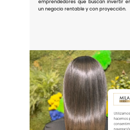
emprendedores que buscan invertir e
un negocio rentable y con proyección.
Utilizamos
hacemos pa
consentim
navegación