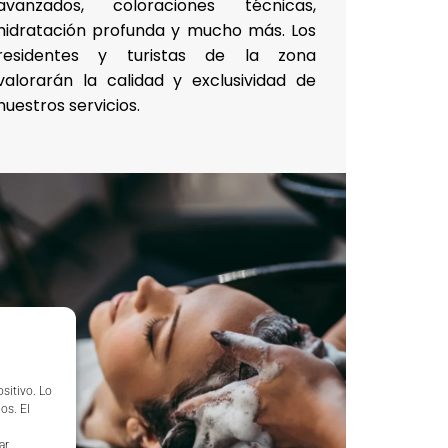
avanzados, coloraciones técnicas,
hidratación profunda y mucho más. Los
residentes y turistas de la zona
valorarán la calidad y exclusividad de
nuestros servicios.
sitivo. Lo
os. El
ar