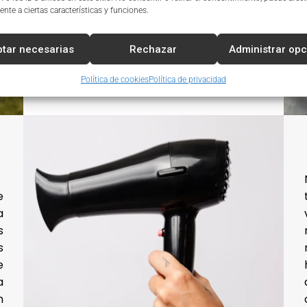
diseñaremos un salón que refleje la
nte a ciertas características y funciones.
esencia y el estilo único de Carboneras,
adaptado a sus características
tar necesarias
Rechazar
Administrar op
costeras y su ambiente relajado.
Política de cookies
Política de privacidad
e
a
s
s
e
a
n