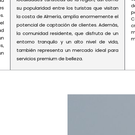
ad
d
es
su popularidad entre los turistas que visitan
p
s.
la costa de Almería, amplía enormemente el
C
el
potencial de captación de clientes. Además,
c
ad
m
la comunidad residente, que disfruta de un
un
m
entorno tranquilo y un alto nivel de vida,
s,
también representa un mercado ideal para
un
servicios premium de belleza.