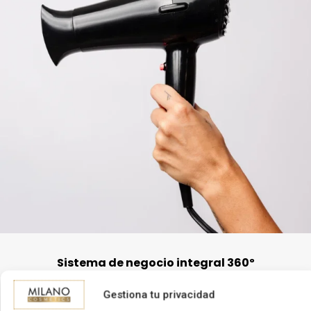
Sistema de negocio integral 360º
Gestiona tu privacidad
Nuestra plataforma integral de gestión te