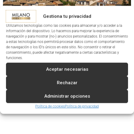
Gestiona tu privacidad
Utilizamos tecnologías como las cookies para almacenar y/o acceder a la
información del dispositivo. Lo hacemos para mejorar la experiencia de
navegación y para mostrar (no-) anuncios personalizados. El consentimiento
a estas tecnologías nos permitirá procesar datos como el comportamiento
de navegación o los ID's únicos en este sitio. No consentir o retirar el
VISITA NUESTRA
TIENDA ONLINE
Y DESCUBRE TODAS LAS
consentimiento, puede afectar negativamente a ciertas características y
funciones.
OPCIONES DISPONIBLES PARA TU CENTRO DE BELLEZA.
ENCUENTRA PRODUCTOS DE CALIDAD PARA MEJORAR LOS
Aceptar necesarias
SERVICIOS DE TU SALÓN.
Rechazar
HAZ QUE TU
CENTRO DE BELLEZA EN BAEZA
SE DISTINGA
CON MILANO COSMETICS. CONTÁCTANOS Y TRANSFORMA
Administrar opciones
LA EXPERIENCIA DE TUS CLIENTES CON PRODUCTOS
Política de cookies
Política de privacidad
CAPILARES DE PRIMERA LÍNEA.