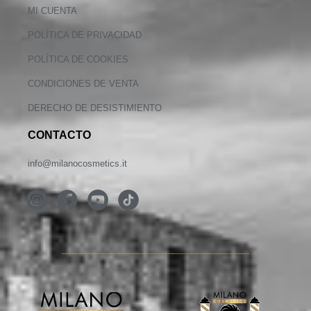
MI CUENTA
POLÍTICA DE PRIVACIDAD
POLÍTICA DE COOKIES
CONDICIONES DE VENTA
DERECHO DE DESISTIMIENTO
CONTACTO
info@milanocosmetics.it