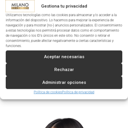
Gestiona tu privacidad
Utilizamos tecnologías como las cookies para almacenar y/o acceder a la
información del dispositivo. Lo hacemos para mejorar la experiencia de
navegación y para mostrar (no-) anuncios personalizados. El consentimiento
a estas tecnologías nos permitirá procesar datos como el comportamiento
de navegación o los ID's únicos en este sitio. No consentir o retirar el
consentimiento, puede afectar negativamente a ciertas características y
VISITA NUESTRA
TIENDA ONLINE
Y EXPLORA TODOS
funciones.
NUESTROS PRODUCTOS PROFESIONALES. ENCUENTRA LA
Aceptar necesarias
OPCIÓN PERFECTA PARA TUS CLIENTES.
Rechazar
HAZ QUE TU
CENTRO EN ANDORRA
SE DISTINGA CON
MILANO COSMETICS. ¡CONTÁCTANOS Y TRANSFORMA LA
Administrar opciones
EXPERIENCIA DE TUS CLIENTES CON PRODUCTOS
CAPILARES DE ALTA CALIDAD!
Política de cookies
Política de privacidad