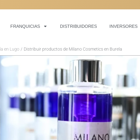
NOSOTROS PODEMOS
NOSOTROS PODEMOS
NOSOTROS PODEMOS
FRANQUICIAS
DISTRIBUIDORES
INVERSORES
ía en Lugo
Distribuir productos de Milano Cosmetics en Burela