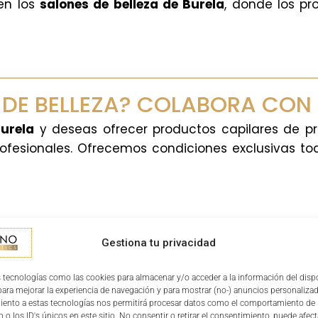
en los
salones de belleza de Burela
, donde los pr
O DE BELLEZA? COLABORA CON
Burela
y deseas ofrecer productos capilares de pr
rofesionales. Ofrecemos condiciones exclusivas to
AL ELEGIR MILANO COSMETICS, OBTIENES:
Gestiona tu privacidad
 tecnologías como las cookies para almacenar y/o acceder a la información del dispo
ultados garantizados en
Condiciones especiales
ra mejorar la experiencia de navegación y para mostrar (no-) anuncios personalizad
iento a estas tecnologías nos permitirá procesar datos como el comportamiento de
cada tratamiento
compras al por mayo
 o los ID's únicos en este sitio. No consentir o retirar el consentimiento, puede afect