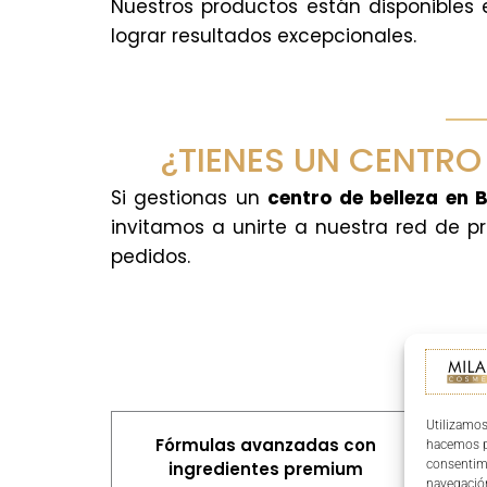
Nuestros productos están disponibles 
lograr resultados excepcionales.
¿TIENES UN CENTR
Si gestionas un
centro de belleza en 
invitamos a unirte a nuestra red de p
pedidos.
Utilizamos
Fórmulas avanzadas con
Res
hacemos pa
consentim
ingredientes premium
navegación