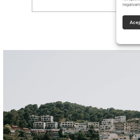
negativame
Acep