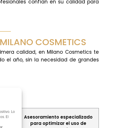
ofesionales confían en su calidad para
 MILANO COSMETICS
imera calidad, en Milano Cosmetics te
do el año, sin la necesidad de grandes
sitivo. Lo
 para
Asesoramiento especializado
os. El
r
para optimizar el uso de
ar