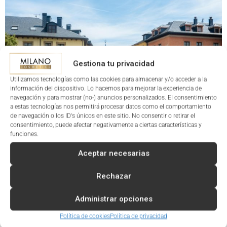
Gestiona tu privacidad
Utilizamos tecnologías como las cookies para almacenar y/o acceder a la
información del dispositivo. Lo hacemos para mejorar la experiencia de
navegación y para mostrar (no-) anuncios personalizados. El consentimiento
a estas tecnologías nos permitirá procesar datos como el comportamiento
de navegación o los ID's únicos en este sitio. No consentir o retirar el
consentimiento, puede afectar negativamente a ciertas características y
funciones.
VISITA NUESTRA
TIENDA ONLINE
Y EXPLORA EL
CATÁLOGO COMPLETO CON TODAS LAS OPCIONES PARA
Aceptar necesarias
CENTROS DE BELLEZA. ENCUENTRA LOS PRODUCTOS
IDEALES PARA TRANSFORMAR LA EXPERIENCIA DE TUS
Rechazar
CLIENTES.
Administrar opciones
HAZ QUE TU
CENTRO DE BELLEZA EN PONFERRADA
SE
Política de cookies
Política de privacidad
DISTINGA CON MILANO COSMETICS. CONTÁCTANOS Y