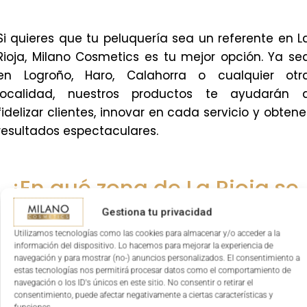
Si quieres que tu peluquería sea un referente en L
Rioja, Milano Cosmetics es tu mejor opción. Ya se
en Logroño, Haro, Calahorra o cualquier otr
localidad, nuestros productos te ayudarán 
fidelizar clientes, innovar en cada servicio y obtene
resultados espectaculares.
¿En qué zona de La Rioja se
encuentra tu peluquería?
Gestiona tu privacidad
Utilizamos tecnologías como las cookies para almacenar y/o acceder a la
información del dispositivo. Lo hacemos para mejorar la experiencia de
navegación y para mostrar (no-) anuncios personalizados. El consentimiento a
estas tecnologías nos permitirá procesar datos como el comportamiento de
navegación o los ID's únicos en este sitio. No consentir o retirar el
consentimiento, puede afectar negativamente a ciertas características y
Calahorra