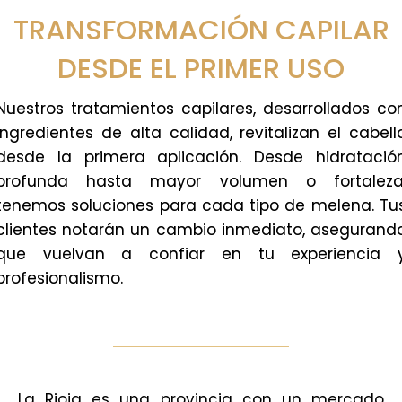
TRANSFORMACIÓN CAPILAR
DESDE EL PRIMER USO
Nuestros tratamientos capilares, desarrollados co
ingredientes de alta calidad, revitalizan el cabell
desde la primera aplicación. Desde hidratació
profunda hasta mayor volumen o fortaleza
tenemos soluciones para cada tipo de melena. Tu
clientes notarán un cambio inmediato, asegurand
que vuelvan a confiar en tu experiencia 
profesionalismo.
La Rioja es una provincia con un mercado