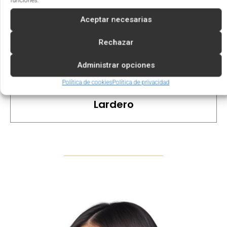
funciones.
Aceptar necesarias
Arnedo
Rechazar
Administrar opciones
Haro
Política de cookies
Política de privacidad
Lardero