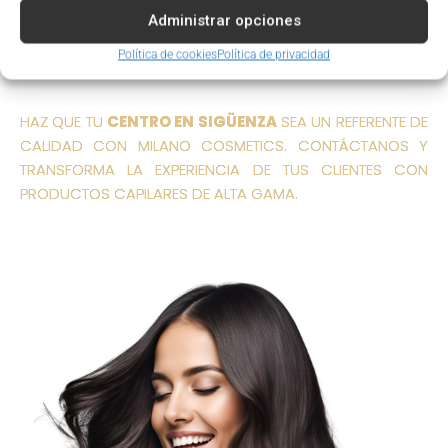
VISITA NUESTRA TIENDA ONLINE Y EXPLORA TODAS LAS
Administrar opciones
OPCIONES DISPONIBLES PARA TU CENTRO DE BELLEZA.
DESCUBRE NUESTRO
CATÁLOGO DIGITAL
Y ENCUENTRA
Política de cookies
Política de privacidad
LOS PRODUCTOS MÁS ADECUADOS PARA TU SALÓN.
HAZ QUE TU
CENTRO EN SIGÜENZA
SEA UN REFERENTE DE
CALIDAD CON MILANO COSMETICS. CONTÁCTANOS Y
TRANSFORMA LA EXPERIENCIA DE TUS CLIENTES CON
PRODUCTOS CAPILARES DE ALTA GAMA.