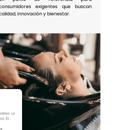
consumidores exigentes que buscan
calidad, innovación y bienestar.
sitivo. Lo
os. El
ar