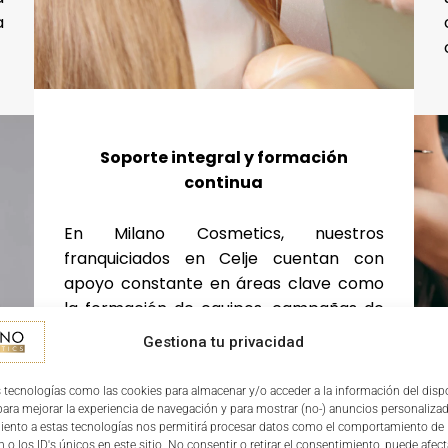
a
Soporte integral y formación
continua
En Milano Cosmetics, nuestros
franquiciados en Celje cuentan con
apoyo constante en áreas clave como
la formación de equipos, campañas de
marketing adaptadas al mercado
Gestiona tu privacidad
esloveno y asistencia en la gestión
diaria. Este acompañamiento garantiza
 tecnologías como las cookies para almacenar y/o acceder a la información del dispo
un inicio sólido y un crecimiento
ra mejorar la experiencia de navegación y para mostrar (no-) anuncios personalizad
iento a estas tecnologías nos permitirá procesar datos como el comportamiento de
rentable.
 o los ID's únicos en este sitio. No consentir o retirar el consentimiento, puede afect