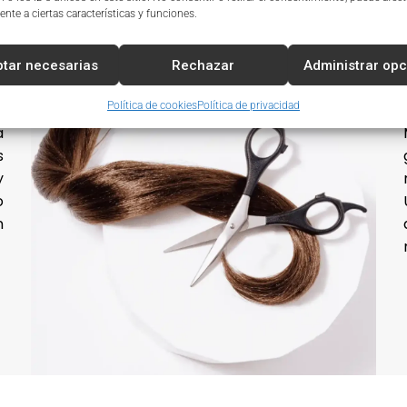
nte a ciertas características y funciones.
tar necesarias
Rechazar
Administrar op
Política de cookies
Política de privacidad
á
s
y
o
n