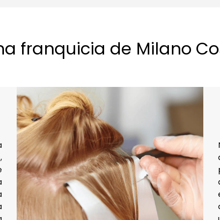
na franquicia de Milano C
a
,
e
a
a
a
a