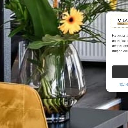
На этом с
извлекаю
использов
информац
ПОЛИ