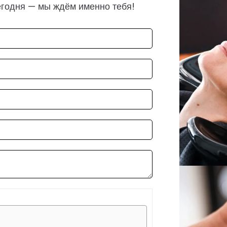
егодня — мы ждём именно тебя!