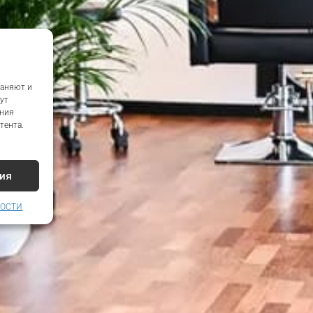
раняют и
ут
ения
тента.
ия
НОСТИ