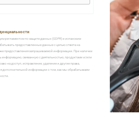
иденциальности
им регламентом по защите данных (GDPR) и испанским
абатывать предоставленные данные с целью ответа на
также предоставления запрашиваемой информации. При наличии
ь информацию, связанную с деятельностью, продуктами и/или
аво на доступ, исправление, удаление и другие права,
я дополнительной информации о том, как мы обрабатываем
ности.