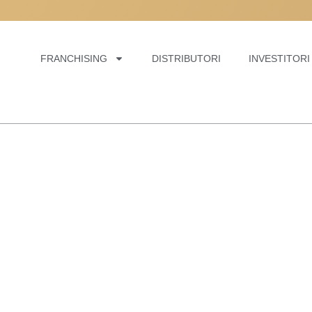
ELLI, POSSIAMO
ELLI, POSSIAMO
ELLI, POSSIAMO
FRANCHISING
DISTRIBUTORI
INVESTITORI