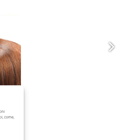
oni
pi, come,