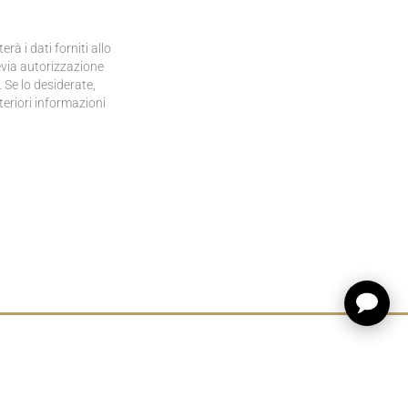
à i dati forniti allo
evia autorizzazione
 Se lo desiderate,
lteriori informazioni