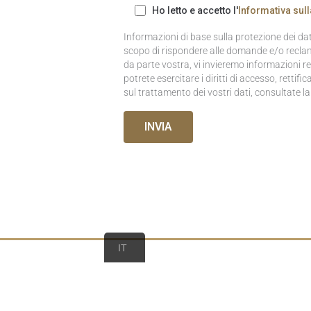
Ho letto e accetto l'
Informativa sull
Informazioni di base sulla protezione dei da
scopo di rispondere alle domande e/o reclami
da parte vostra, vi invieremo informazioni re
potrete esercitare i diritti di accesso, rettifi
sul trattamento dei vostri dati, consultate la
ES
IT
EN
ISCRIVITI ALLA
FR