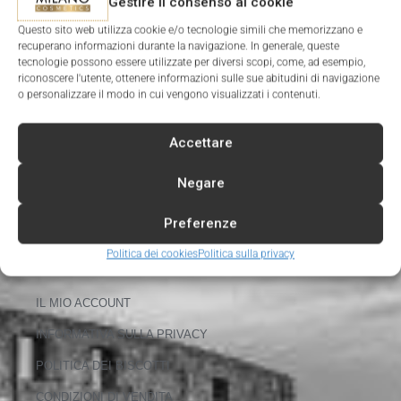
Gestire il consenso ai cookie
STORE
Questo sito web utilizza cookie e/o tecnologie simili che memorizzano e
SERVIZI
recuperano informazioni durante la navigazione. In generale, queste
tecnologie possono essere utilizzate per diversi scopi, come, ad esempio,
ICS SYSTEM
riconoscere l'utente, ottenere informazioni sulle sue abitudini di navigazione
o personalizzare il modo in cui vengono visualizzati i contenuti.
LAVORA CON NOI
DISTRIBUTORI
Accettare
INVESTITORI
Negare
CONTATTO
Preferenze
BLOG
Politica dei cookies
Politica sulla privacy
SU DI NOI
IL MIO ACCOUNT
INFORMATIVA SULLA PRIVACY
POLITICA DEI BISCOTTI
CONDIZIONI DI VENDITA