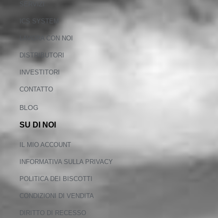
SERVIZI
ICS SYSTEM
LAVORA CON NOI
DISTRIBUTORI
INVESTITORI
CONTATTO
BLOG
SU DI NOI
IL MIO ACCOUNT
INFORMATIVA SULLA PRIVACY
POLITICA DEI BISCOTTI
CONDIZIONI DI VENDITA
DIRITTO DI RECESSO