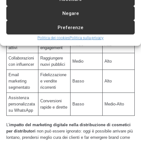
Beneficio
Livello di
Strategia
Ritorno atteso
principale
difficoltà
Negare
Catalogo
Facilità di
digitale
accesso e
Basso
Alto
Preferenze
aggiornato
acquisto
Politica dei cookies
Politica sulla privacy
Social media
Visibilità ed
Medio
Alto
attivi
engagement
Collaborazioni
Raggiungere
Medio
Alto
con influencer
nuovi pubblici
Email
Fidelizzazione
marketing
e vendite
Basso
Alto
segmentato
ricorrenti
Assistenza
Conversioni
personalizzata
Basso
Medio-Alto
rapide e dirette
su WhatsApp
L’
impatto del marketing digitale nella distribuzione di cosmetici
per distributori
non può essere ignorato: oggi è possibile arrivare più
lontano, prendersi meglio cura dei clienti e far emergere brand come