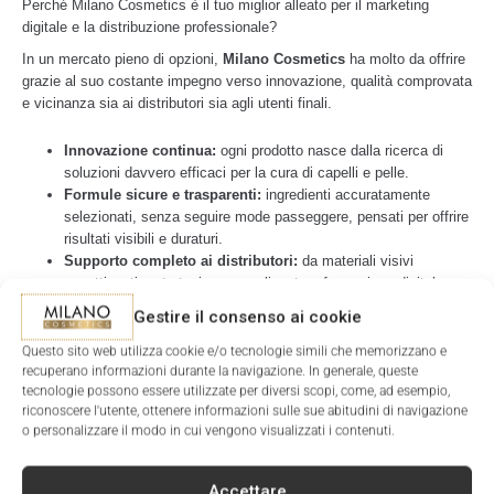
Perché Milano Cosmetics è il tuo miglior alleato per il marketing
digitale e la distribuzione professionale?
In un mercato pieno di opzioni,
Milano Cosmetics
ha molto da offrire
grazie al suo costante impegno verso innovazione, qualità comprovata
e vicinanza sia ai distributori sia agli utenti finali.
Innovazione continua:
ogni prodotto nasce dalla ricerca di
soluzioni davvero efficaci per la cura di capelli e pelle.
Formule sicure e trasparenti:
ingredienti accuratamente
selezionati, senza seguire mode passeggere, pensati per offrire
risultati visibili e duraturi.
Supporto completo ai distributori:
da materiali visivi
accattivanti a strategie personalizzate e formazione digitale per
aumentare le vendite.
Gestire il consenso ai cookie
Lavorando con Milano Cosmetics, diventi automaticamente
Questo sito web utilizza cookie e/o tecnologie simili che memorizzano e
ambasciatore di un brand impegnato nella bellezza responsabile e nel
recuperano informazioni durante la navigazione. In generale, queste
tecnologie possono essere utilizzate per diversi scopi, come, ad esempio,
benessere reale. E diciamocelo… non è forse proprio questo ciò che
riconoscere l'utente, ottenere informazioni sulle sue abitudini di navigazione
cercano oggi i clienti?
o personalizzare il modo in cui vengono visualizzati i contenuti.
Elementi chiave per potenziare la distribuzione digitale di cosmetici
Accettare