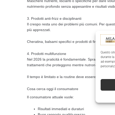
Maschere nutrienti, liscianti o specifiche per dare vol
nutrimento profondo senza appesantire e risultati visibi
3. Prodotti anti-frizz e disciplinanti
Il crespo resta uno dei problemi più comuni. Per questo i
più apprezzati.
Cheratina, balsami specifici e prodotti di finitura legg
Questo sit
4. Prodotti multifunzione
durante la
Nel 2026 la praticità è fondamentale. Spray che facilitan
ad esempio
trattamenti che proteggono mentre nutrono.
personaliz
Il tempo è limitato e la routine deve essere efficiente.
Cosa cerca oggi il consumatore
Il consumatore attuale vuole:
Risultati immediati e duraturi
Buon rapporto qualità-prezzo