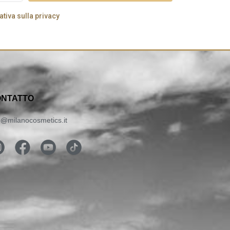
tiva sulla privacy
NTATTO
o@milanocosmetics.it