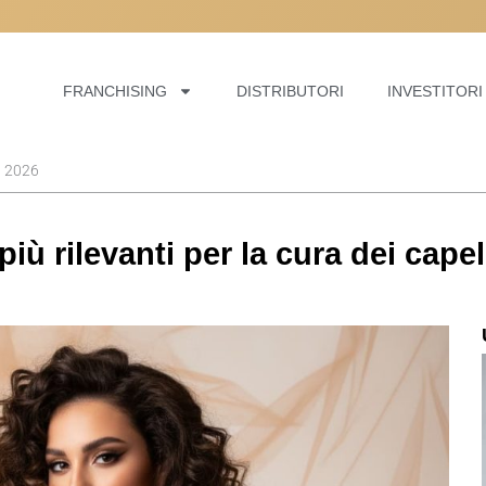
ELLI, POSSIAMO
ELLI, POSSIAMO
ELLI, POSSIAMO
FRANCHISING
DISTRIBUTORI
INVESTITORI
el 2026
 più rilevanti per la cura dei capel