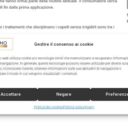
ume fanno ormai parte della routine abituale. Il consumatore cerca
li fin dalla prima applicazione.
 trattamenti che disciplinano i capelli senza irrigidirli sono tra i
Gestire il consenso ai cookie
eri rientrano in questa tendenza consolidata.
o web utilizza cookie e/o tecnologie simili che memorizzano e recuperano informazi
 navigazione. In generale, queste tecnologie possono essere utilizzate per diversi sco
o lo styling, prodotti a fissaggio flessibile senza residui e
, riconoscere l'utente, ottenere informazioni sulle sue abitudini di navigazione o
zare il modo in cui vengono visualizzati i contenuti.
Accettare
Negare
Preferenz
Politica dei cookies
Politica sulla privacy