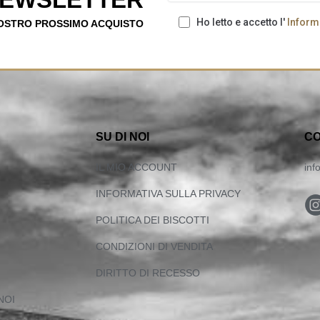
Ho letto e accetto l'
Informa
VOSTRO PROSSIMO ACQUISTO
SU DI NOI
CO
IL MIO ACCOUNT
inf
INFORMATIVA SULLA PRIVACY
POLITICA DEI BISCOTTI
CONDIZIONI DI VENDITA
DIRITTO DI RECESSO
NOI