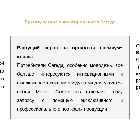
Преимущества инвестирования в Сегеде
С
Растущий спрос на продукты премиум-
В
класса
С
ой
Потребители Сегеда, особенно молодежь, все
т
то
в
больше интересуются инновационными и
ов
р
высококачественными продуктами для ухода за
на
р
собой. Milano Cosmetics отвечает этому
запросу с помощью эксклюзивного и
профессионального портфеля продукции.