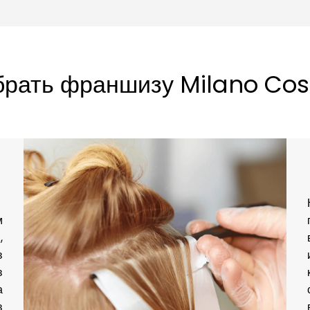
брать франшизу Milano Cos
м
,
в
в
а
в