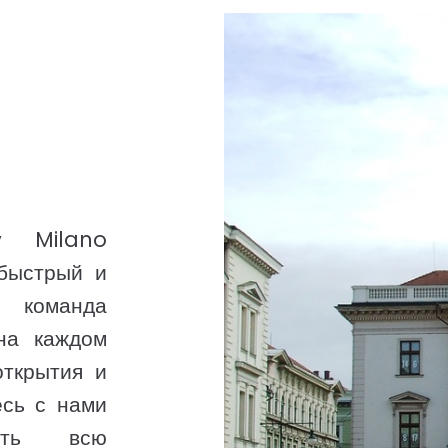
у Milano
быстрый и
а команда
на каждом
открытия и
есь с нами
ить всю