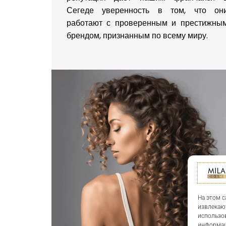
Сегеде уверенность в том, что он
работают с проверенным и престижны
брендом, признанным по всему миру.
На этом с
извлекаю
использов
информац