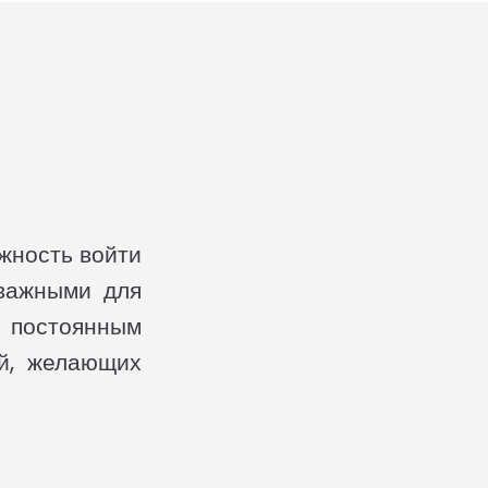
жность войти
 важными для
 постоянным
ей, желающих