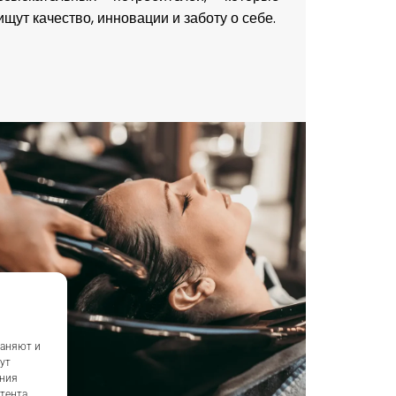
ищут качество, инновации и заботу о себе.
раняют и
ут
ения
тента.