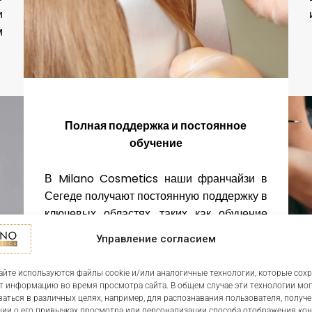
и
м
Полная поддержка и постоянное
обучение
В Milano Cosmetics наши франчайзи в
Сегеде получают постоянную поддержку в
ключевых областях, таких как обучение
персонала, маркетинговые кампании,
Управление согласием
адаптированные к местному рынку, и
помощь в управлении салоном. Это
айте используются файлы cookie и/или аналогичные технологии, которые сох
сопровождение гарантирует
т информацию во время просмотра сайта. В общем случае эти технологии мог
эффективность, прибыльность и успех с
аться в различных целях, например, для распознавания пользователя, получ
ии о его привычках просмотра или персонализации способа отображения кон