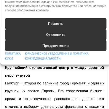
в различных целях, например, для распознавания пользователя,
обслуживания и клиентский опыт имеют решающее
получения информации о его привычках просмотра или персонализации
значение.
способа отображения контента.
Принять
Отклонить
Предпочтения
Преимущества инвестиций в Гамбург
ПОЛИТИКА
ЮРИДИЧЕСКОЕ УВЕДОМЛЕНИЕ И ПОЛИТИКА
КУКИ
КОНФИДЕНЦИАЛЬНОСТИ
Крупнейший экономический центр с международной
перспективой
Гамбург — второй по величине город Германии и один из
крупнейших портов Европы. Его современная бизнес-
среда и стратегическое расположение делают его
отличным выбором для запуска франшизы с высоким